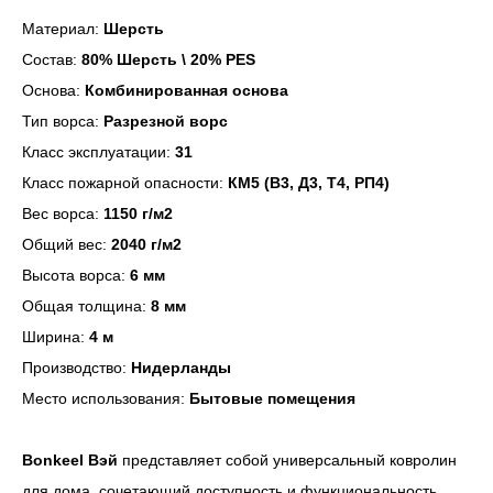
Материал:
Шерсть
Состав:
80% Шерсть \ 20% PES
Основа:
Комбинированная основа
Тип ворса:
Разрезной ворс
Класс эксплуатации:
31
Класс пожарной опасности:
КМ5 (В3, Д3, Т4, РП4)
Вес ворса:
1150 г/м2
Общий вес:
2040 г/м2
Высота ворса:
6 мм
Общая толщина:
8 мм
Ширина:
4 м
Производство:
Нидерланды
Место использования:
Бытовые помещения
Bonkeel Вэй
представляет собой универсальный ковролин
для дома, сочетающий доступность и функциональность.