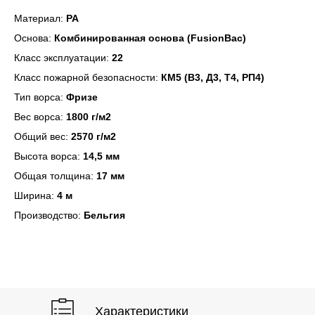
Материал:
PA
Основа:
Комбинированная основа (FusionBac)
Класс эксплуатации:
22
Класс пожарной безопасности:
КМ5 (В3, Д3, Т4, РП4)
Тип ворса:
Фризе
Вес ворса:
1800 г/м2
Общий вес:
2570 г/м2
Высота ворса:
14,5 мм
Фото
Характеристики
Общая толщина:
17 мм
Ширина:
4 м
Производство:
Бельгия
Характеристики