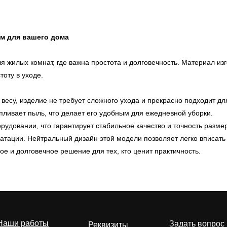
зм для вашего дома
я жилых комнат, где важна простота и долговечность. Материал из
тоту в уходе.
 весу, изделие не требует сложного ухода и прекрасно подходит д
Документы
пливает пыль, что делает его удобным для ежедневной уборки.
Каталог
 компании
рудовании, что гарантирует стабильное качество и точность раз
Изображения
атации. Нейтральный дизайн этой модели позволяет легко вписать 
еквизиты
е и долговечное решение для тех, кто ценит практичность.
Наши работы
Задать вопрос
Реквизиты