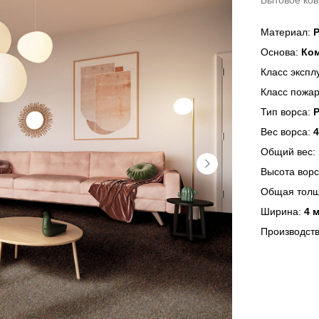
Бытовое ков
Материал:
P
Основа:
Ком
Класс экспл
Класс пожар
Тип ворса:
Вес ворса:
4
Общий вес:
Высота вор
Общая тол
Ширина:
4 
Производст