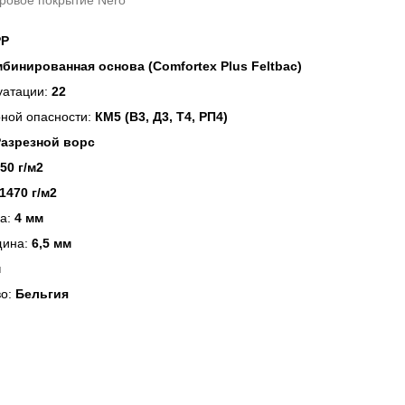
ровое покрытие Nero
P
бинированная основа (Comfortex Plus Feltbac)
уатации:
22
ной опасности:
КМ5 (В3, Д3, Т4, РП4)
Разрезной ворс
50 г/м2
1470 г/м2
са:
4 мм
щина:
6,5 мм
м
во:
Бельгия