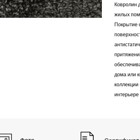
Ковролин 
жилых пом
Покрытие о
поверхнос
антистатич
притяжени
обеспечива
Фото
Характеристики
дома или 
коллекции 
интерьере 