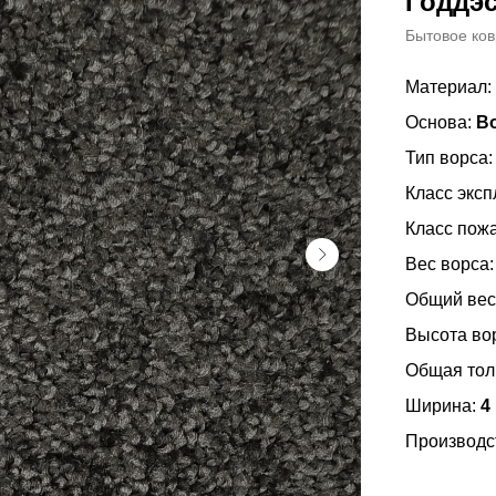
Годдэ
Бытовое ко
Материал:
Основа:
В
Тип ворса
Класс эксп
Класс пож
Вес ворса
Общий вес
Высота во
Общая то
Ширина:
4
Производс