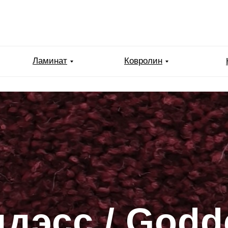
Ламинат
Ковролин
ддэсс / Godd