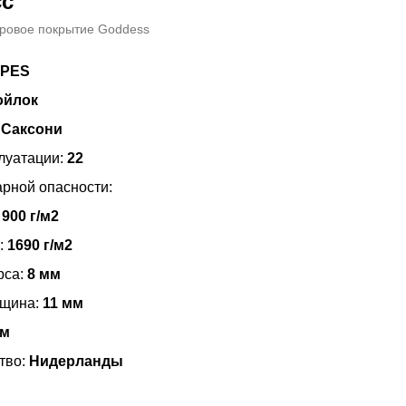
сс
вровое покрытие Goddess
PES
ойлок
:
Саксони
луатации:
22
арной опасности:
:
900 г/м2
:
1690 г/м2
рса:
8 мм
лщина:
11 мм
 м
тво:
Нидерланды