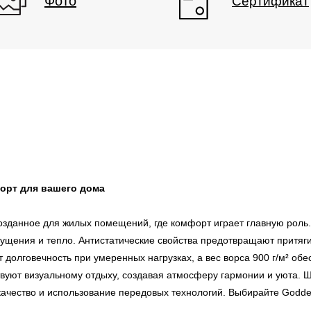
Фото
Сертификат
орт для вашего дома
озданное для жилых помещений, где комфорт играет главную роль. 
щения и тепло. Антистатические свойства предотвращают притягив
Документы
 долговечность при умеренных нагрузках, а вес ворса 900 г/м² об
Каталог
 компании
вуют визуальному отдыху, создавая атмосферу гармонии и уюта. Ш
Изображения
качество и использование передовых технологий. Выбирайте Godd
еквизиты