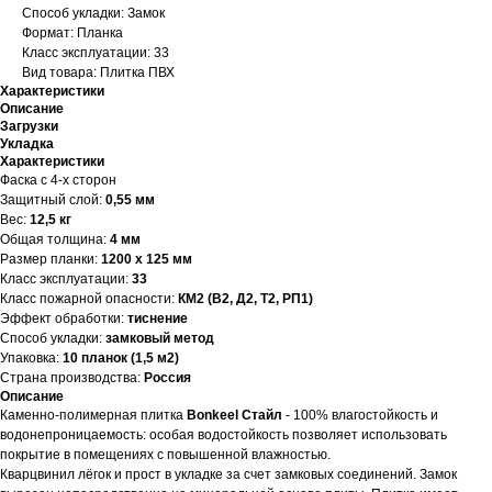
Способ укладки: Замок
Формат: Планка
Класс эксплуатации: 33
Вид товара: Плитка ПВХ
Характеристики
Описание
Загрузки
Укладка
Характеристики
Фаска с 4-х сторон
Защитный слой:
0,55 мм
Вес:
12,5 кг
Общая толщина:
4 мм
Размер планки:
1200 х 125 мм
Класс эксплуатации:
33
Класс пожарной опасности:
КМ2 (В2, Д2, Т2, РП1)
Эффект обработки:
тиснение
Способ укладки:
замковый метод
Упаковка:
10 планок (1,5 м2)
Страна производства:
Россия
Описание
Каменно-полимерная плитка
Bonkeel Стайл
- 100% влагостойкость и
водонепроницаемость: особая водостойкость позволяет использовать
покрытие в помещениях с повышенной влажностью.
Кварцвинил лёгок и прост в укладке за счет замковых соединений. Замок