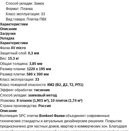
Способ укладки: Замок
Формат: Планка
Класс эксплуатации: 33
Вид товара: Плитка ПВХ
Характеристики
Описание
Загрузки
Укладка
Характеристики
Фаска
4V micro
Защитный слой:
0,3 мм
Вес:
15.3 кг
Общая толщина:
3,85 мм
Размер планки:
1220 х 195 мм
Размер плитки:
580 х 300 мм
Класс эксплуатации:
33
Класс пожарной опасности:
КМ2 (В2, Д2, Т2, РП1)
Эффект обработки:
тиснение
Способ укладки:
замковый метод
Упаковка:
8 планок (1,903 м²), 10 плиток (1,74 м²)
Страна производства:
Россия
Описание
Коллекция SPC плитки
Bonkeel Фанки
объединяет современные
технические стандарты и актуальные дизайнерские решения. Покрытие
предназначено для частных домов, квартир и коммерческих зон. Благодаря