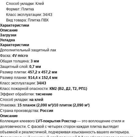
Способ укладки: Клей
Формат: Плитка
Класс эксплуатации: 34/43
Вид товара: Плитка ПВХ
Характеристики
Описание
Загрузки
Укладка
Характеристики
Дополнительный защитный лак
Фаска:
4V micro
Общая толщина:
3 мм
Защитный слой:
0,7 мм
Размер плитки:
457,2 x 457,2 мм
Размер планки:
914,4 x 152,4 мм
Класс эксплуатации:
34/43
Класс пожарной опасности:
КМ2 (В2, Д2, Т2, РП1)
Эффект обработки:
тиснение
Способ укладки:
на клей
Упаковка:
15 планок (2,090 м²)/10 плиток (2,090 м²)
Страна производства:
Россия
Описание
Коллекция клеевого
LVT-покрытия Рокстар
— это воплощение стиля и
долговечности. С фаской с четырех сторон каждая плитка выглядит
объемной и реалистичной, подчеркивая изысканность вашего интерьера.