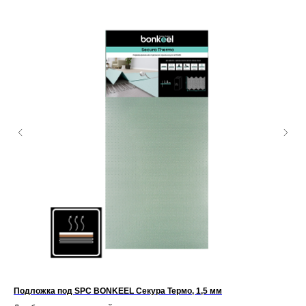
Подложка под SPC BONKEEL Секура Термо, 1,5 мм
По