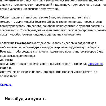
Дополнительный защитный слой толщиной 0,7 мм обеспечивает надежную
защиту от механических повреждений и гарантирует долговечность покрытия
даже в условиях интенсивной эксплуатации.
Общая толщина плитки составляет 3 мм, что делает пол теплым и
комфортным для ходьбы босиком. Эффект тиснения придает поверхности
текстуру натурального дерева, добавляя вашему интерьеру нотки роскоши и
элегантности. Способ укладки на клей позволяет легко и быстро монтировать
покрытие, обеспечивая надежное сцепление с основанием.
Коллекция
Рокстар
включает декоры, которые идеально подходят для
любого интерьера благодаря своему универсальному дизайну. Выберите
Рокстар,
чтобы создать стильное и практичное пространство, которое будет
радовать вас долгие годы.
Загрузки
Всю документацию, технички и фото вы можете найти в разделе
Документы
Укладка
Инструкцию по укладке напольного покрытия Bonkeel можно скачать по
ссылке ниже
Скачать
Не забудьте купить