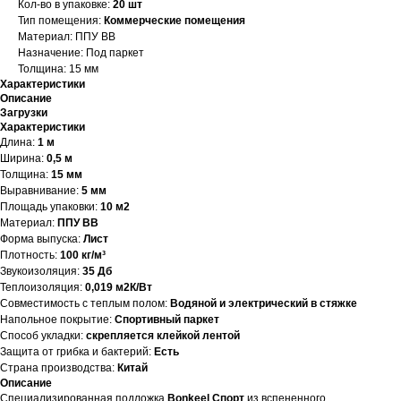
Кол-во в упаковке:
20 шт
Тип помещения:
Коммерческие помещения
Материал: ППУ ВВ
Назначение: Под паркет
Толщина: 15 мм
Характеристики
Описание
Загрузки
Характеристики
Длина:
1 м
Ширина:
0,5 м
Толщина:
15 мм
Выравнивание:
5 мм
Площадь упаковки:
10 м2
Материал:
ППУ ВВ
Форма выпуска:
Лист
Плотность:
100 кг/м³
Звукоизоляция:
35 Дб
Теплоизоляция:
0,019 м2К/Вт
Совместимость с теплым полом:
Водяной и электрический в стяжке
Напольное покрытие:
Спортивный паркет
Способ укладки:
скрепляется клейкой лентой
Защита от грибка и бактерий:
Есть
Страна производства:
Китай
Описание
Специализированная подложка
Bonkeel Спорт
из вспененного