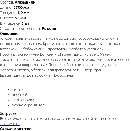
Состав:
Алюминий
Длина:
2700 мм
Толщина:
5,9 мм
Высота:
26 мм
В упаковке:
5 шт
Страна производства:
Россия
Описание
Алюминиевый микроплинтус перекрывает зазор между стеной и
напольным покрытием. Крепится к стене стальными пружинными
вставками «бабочками» - простота и удобство установки.
Профиль из алюминия Bonkeel Prof имеет ширину всего 5,9 мм.
Такой плинтус специально разработан, чтобы сделать интерьер более
стильным и современным. Профиль обеспечивает защиту углов от
ударов и сколов, обеспечивая долговечность интерьера.
Бывает двух видов: плоский и L-образный
легкий;
прочный;
влагостойкий;
можно окрашивать.
Загрузки
Всю документацию, технички и фото вы можете найти в разделе
Документы
Схема монтажа