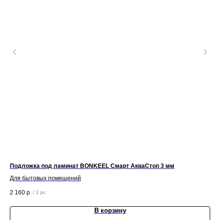
Подложка под ламинат BONKEEL Смарт АкваСтоп 3 мм
По
Для бытовых помещений
Для
2 160
р.
4 3
/
1 pc
В корзину