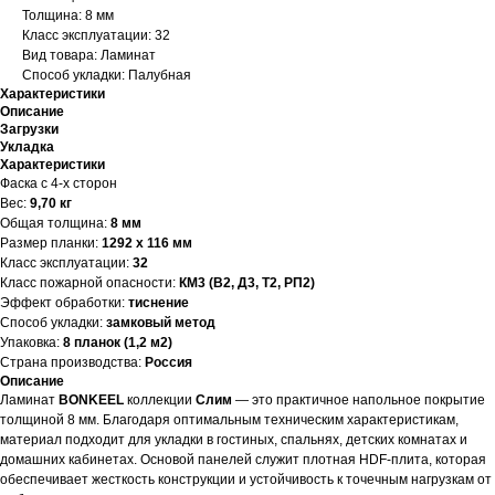
Толщина: 8 мм
Класс эксплуатации: 32
Вид товара: Ламинат
Способ укладки: Палубная
Характеристики
Описание
Загрузки
Укладка
Характеристики
Фаска с 4-х сторон
Вес:
9,70 кг
Общая толщина:
8 мм
Размер планки:
1292 х 116 мм
Класс эксплуатации:
32
Класс пожарной опасности:
КМ3 (В2, Д3, Т2, РП2)
Эффект обработки:
тиснение
Способ укладки:
замковый метод
Упаковка:
8 планок (1,2 м2)
Страна производства:
Россия
Описание
Ламинат
BONKEEL
коллекции
Слим
— это практичное напольное покрытие
толщиной 8 мм. Благодаря оптимальным техническим характеристикам,
материал подходит для укладки в гостиных, спальнях, детских комнатах и
домашних кабинетах. Основой панелей служит плотная HDF-плита, которая
обеспечивает жесткость конструкции и устойчивость к точечным нагрузкам от