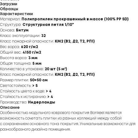
Загрузки
Образцы
Характеристики
Материал:
Полипропилен прокрашенный в массе (100% PP SD)
Структура:
Структурная петля 1/10"
Основа:
Битум
Класс эксплуатации:
32
Класс пожарной опасности:
КМ2 (В2, Д2, Т2, РП1)
Вес ворса:
620 г/м2
Общий вес:
4150 г/м2
Высота ворса:
3 мм
Общая толщина:
5 мм
Количество в упаковке:
20 шт (5 м²)
Класс пожарной опасности:
КМ2 (В2, Д2, Т2, РП1)
Размер плитки:
50×50 см
Светостойкость:
> 5
Стойкость цвета к воде:
> 4
Стойкость к истиранию:
> 4
Производство:
Нидерланды
Описание
Особенностью модульного коврового покрытия Bonkeel является
возможность сочетать плитки из разных коллекций между собой
с сохранением основного тона покрытия. Уникальные возможности для
разнообразного дизайна помещения.