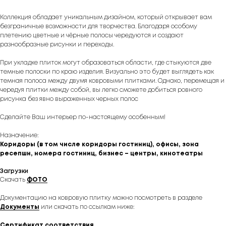
Коллекция обладает уникальным дизайном, который открывает вам
безграничные возможности для творчества. Благодаря особому
плетению цветные и чёрные полосы чередуются и создают
разнообразные рисунки и переходы.
При укладке плиток могут образоваться области, где стыкуются две
темные полоски по краю изделия. Визуально это будет выглядеть как
темная полоса между двумя ковровыми плитками. Однако, перемещая и
чередуя плитки между собой, вы легко сможете добиться ровного
рисунка без явно выраженных черных полос
Сделайте Ваш интерьер по-настоящему особенным!
Назначение:
Коридоры (в том числе коридоры гостиниц), офисы, зона
ресепшн, номера гостиниц, бизнес – центры, кинотеатры
Загрузки
Скачать
ФОТО
Документацию на ковровую плитку можно посмотреть в разделе
Документы
или скачать по ссылкам ниже:
Сертификат соответствия