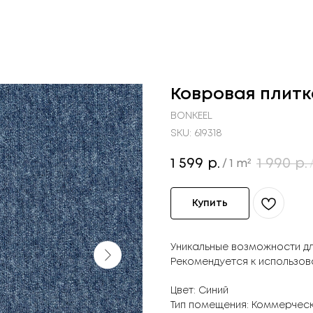
Ковровая плитк
BONKEEL
SKU:
619318
1 599
1 990
р.
р.
/
1 m²
Купить
Уникальные возможности д
Рекомендуется к использо
Цвет: Синий
Тип помещения: Коммерчес