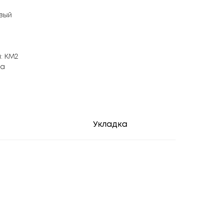
овый
: КМ2
ка
Укладка