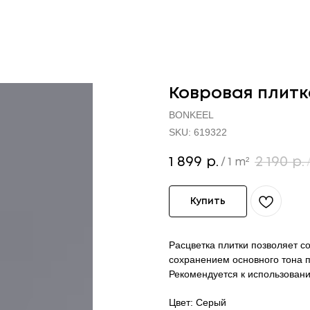
Ковровая плитк
BONKEEL
SKU:
619322
1 899
2 190
р.
р.
/
1 m²
Купить
Расцветка плитки позволяет с
сохранением основного тона 
Рекомендуется к использован
Цвет: Серый