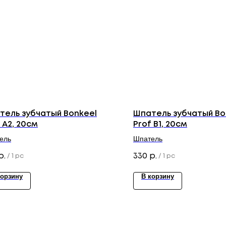
тель зубчатый Bonkeel
Шпатель зубчатый Bo
 A2, 20см
Prof B1, 20см
ель
Шпатель
330
р.
р.
/
1 pc
/
1 pc
корзину
В корзину