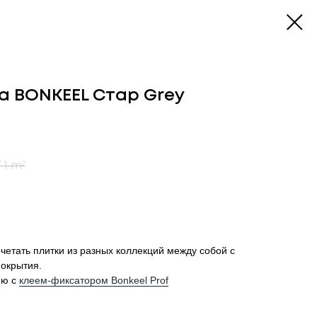
а BONKEEL Стар Grey
/
1 m²
очетать плитки из разных коллекций между собой с
покрытия.
ию с
клеем-фиксатором Bonkeel Prof