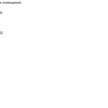
ие помещения
ый
М2