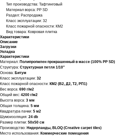
Тип производства: Тафтинговый
Материал ворса: PP SD
Раздел: Распродажа
Класс эксплуатации: 32
Класс пожарной опасности: КМ2
Вид товара: Ковровая плитка
Характеристики
Описание
Загрузки
Укладка
Характеристики
Материал:
Полипропилен прокрашенный в массе (100% PP SD)
Структура:
Структурная петля 1/10"
Основа:
Битум
Класс эксплуатации:
32
Класс пожарной опасности:
КМ2 (В2, Д2, Т2, РП1)
Вес ворса:
690 г/м2
Общий вес:
4200 г/м2
Высота ворса:
3 мм
Общая толщина:
5 мм
Квадратура пачки:
5 м2
Шумоизоляция:
24 db
Размер плитки:
50х50 см
Производство:
Нидерланды, BLOQ (Creative carpet tiles)
Место использования:
Коммерческие помещения