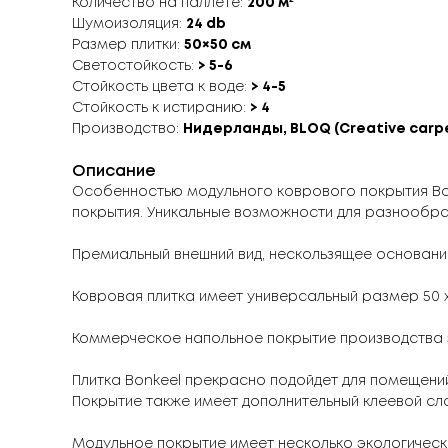
Количество на паллете:
200 м²
Шумоизоляция:
24 db
Размер плитки:
50×50 см
Светостойкость:
> 5-6
Стойкость цвета к воде:
> 4-5
Стойкость к истиранию:
> 4
Производство:
Нидерланды, BLOQ (Creative carpet
Описание
Особенностью модульного коврового покрытия Bon
покрытия. Уникальные возможности для разнообра
Премиальный внешний вид, нескользящее основание
Ковровая плитка имеет универсальный размер 50 х 
Коммерческое напольное покрытие производства з
Плитка Bonkeel прекрасно подойдет для помещени
Покрытие также имеет дополнительный клеевой слой
Модульное покрытие имеет несколько экологическ