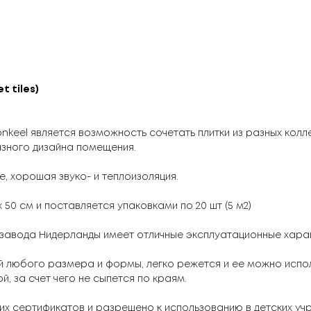
 tiles)
keel является возможность сочетать плитки из разных кол
зного дизайна помещения.
, хорошая звуко- и теплоизоляция.
50 см и поставляется упаковками по 20 шт (5 м2)
авода Нидерланды имеет отличные эксплуатационные харак
й любого размера и формы, легко режется и ее можно испол
, за счет чего не сыпется по краям.
их сертификатов и разрешено к использованию в детских уч