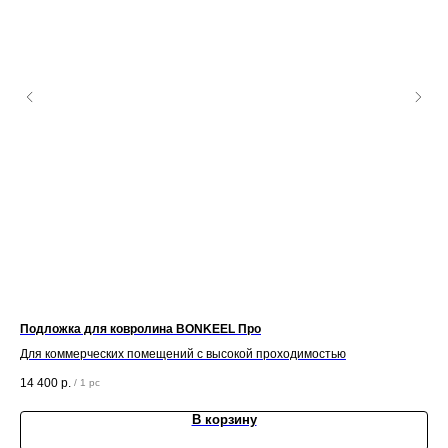
Подложка для ковролина BONKEEL Про
Пл
Для коммерческих помещений с высокой проходимостью
62
14 400
р.
/
1 pc
В корзину