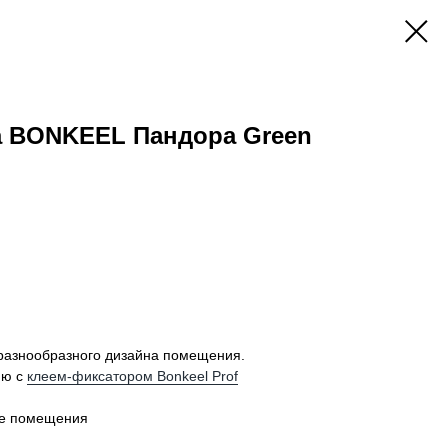
а BONKEEL Пандора Green
разнообразного дизайна помещения.
ию с
клеем-фиксатором Bonkeel Prof
ие помещения