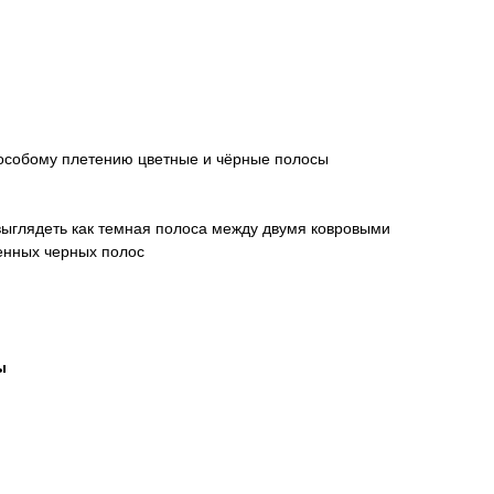
 особому плетению цветные и чёрные полосы
 выглядеть как темная полоса между двумя ковровыми
женных черных полос
ы