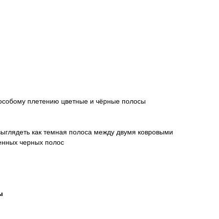
 особому плетению цветные и чёрные полосы
 выглядеть как темная полоса между двумя ковровыми
женных черных полос
ы