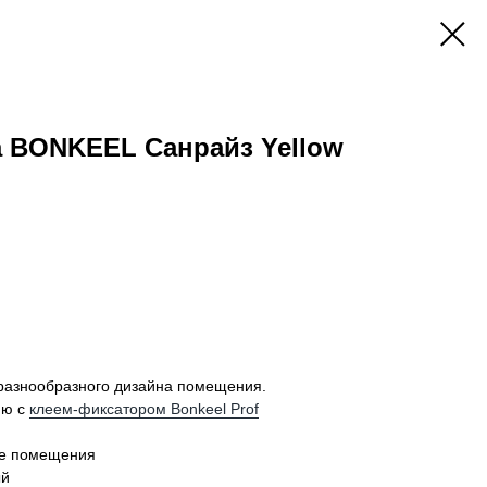
а BONKEEL Санрайз Yellow
разнообразного дизайна помещения.
ию с
клеем-фиксатором Bonkeel Prof
ие помещения
ый