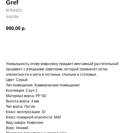
Gref
BONKEEL
648299
990,00
р.
Купить
Уникальность этому ковролину придает винтажный растительный
орнамент с изящными завитками, который привнесет нотку
элегантности и уюта в гостиные, спальни и столовые.
Цвет: Серый
Тип помещения: Коммерческие помещения
Коллекция: Соул 2
Материал ворса: PP SD
Высота ворса: 4 мм
Тип ворса: Петля
Класс эксплуатации: 32
Класс пожарной опасности: КМ2
Вид товара: Ковролин
Ворс: Низкий