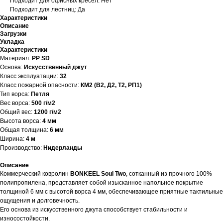
Подходит для офисных кресел: Нет
Подходит для лестниц: Да
Характеристики
Описание
Загрузки
Укладка
Характеристики
Материал:
PP SD
Основа:
Искусственный джут
Класс эксплуатации:
32
Класс пожарной опасности:
КМ2 (В2, Д2, Т2, РП1)
Тип ворса:
Петля
Вес ворса:
500 г/м2
Общий вес:
1200 г/м2
Высота ворса:
4 мм
Общая толщина:
6 мм
Ширина:
4 м
Производство:
Нидерланды
Описание
Коммерческий ковролин
BONKEEL Soul Two
, сотканный из прочного 100%
полипропилена, представляет собой изысканное напольное покрытие
толщиной 6 мм с высотой ворса 4 мм, обеспечивающее приятные тактильные
ощущения и долговечность.
Его основа из искусственного джута способствует стабильности и
износостойкости.