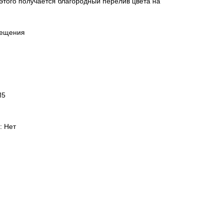
 этого получается благородный перелив цвета на
мещения
М5
: Нет