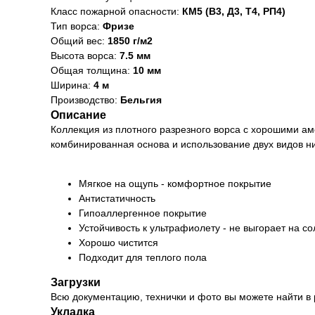
Класс пожарной опасности:
КМ5 (В3, Д3, Т4, РП4)
Тип ворса:
Фризе
Общий вес:
1850 г/м2
Высота ворса:
7.5 мм
Общая толщина:
10 мм
Ширина:
4 м
Производство:
Бельгия
Описание
Коллекция из плотного разрезного ворса с хорошими а
комбинированная основа и использование двух видов ни
Мягкое на ощупь - комфортное покрытие
Антистатичность
Гипоаллергенное покрытие
Устойчивость к ультрафиолету - не выгорает на с
Хорошо чистится
Подходит для теплого пола
Загрузки
Всю документацию, технички и фото вы можете найти в
Укладка