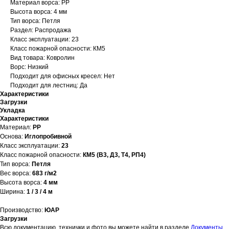
Материал ворса: PP
Высота ворса: 4 мм
Тип ворса: Петля
Раздел: Распродажа
Класс эксплуатации: 23
Класс пожарной опасности: КМ5
Вид товара: Ковролин
Ворс: Низкий
Подходит для офисных кресел: Нет
Подходит для лестниц: Да
Характеристики
Загрузки
Укладка
Характеристики
Материал:
PP
Основа:
Иглопробивной
Класс эксплуатации:
23
Класс пожарной опасности:
КМ5 (В3, Д3, Т4, РП4)
Тип ворса:
Петля
Вес ворса:
683 г/м2
Высота ворса:
4 мм
Ширина:
1 / 3 / 4 м
Производство:
ЮАР
Загрузки
Всю документацию, технички и фото вы можете найти в разделе
Документы