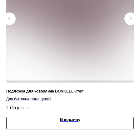
Подложка для ковролина BONKEEL Степ
По
Для бытовых помещений
Для
3 150
р.
3 0
/
1 pc
В корзину