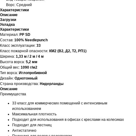
Ворс: Средний
Характеристики
Описание
Загрузки
Укладка
Характеристики
Материал:
PP SD
Состав:
100% Needlepunch
Класс эксплуатации:
33
Класс пожарной опасности:
КМ2 (В2, Д2, Т2, РП1)
Ширина:
1,33 м / 2 м / 4 м
Высота ворса:
5,2 мм
Общий вес:
1090 г/м2
Тип ворса:
Иглопробивной
Дизайн:
Однотонный
Страна производства:
Нидерланды
Описание
Преимущества
33 класс для коммерческих помещений с интенсивным
использованием
Максимальная плотность
Подходит для использования в офисах с креслами на колесиках
Подходит для лестниц
Антистатично
Подходит для полов с подогревом