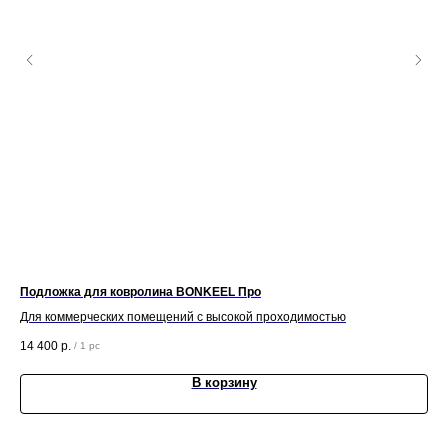
Подложка для ковролина BONKEEL Про
Пл
Для коммерческих помещений с высокой проходимостью
1 2
14 400
р.
/
1 pc
В корзину