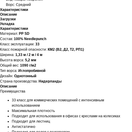
Ворс: Средний
Характеристики
Описание
Загрузки
Укладка
Характеристики
Материал:
PP SD
Состав:
100% Needlepunch
Класс эксплуатации:
33
Класс пожарной опасности:
КМ2 (В2, Д2, Т2, РП1)
Ширина:
1,33 м / 2 м / 4 м
Высота ворса:
5,2 мм
Общий вес:
1090 г/м2
Тип ворса:
Иглопробивной
Дизайн:
Однотонный
Страна производства:
Нидерланды
Описание
Преимущества
33 класс для коммерческих помещений с интенсивным
использованием
Максимальная плотность
Подходит для использования в офисах с креслами на колесиках
Подходит для лестниц
Антистатично
Подходит для полов с подогревом