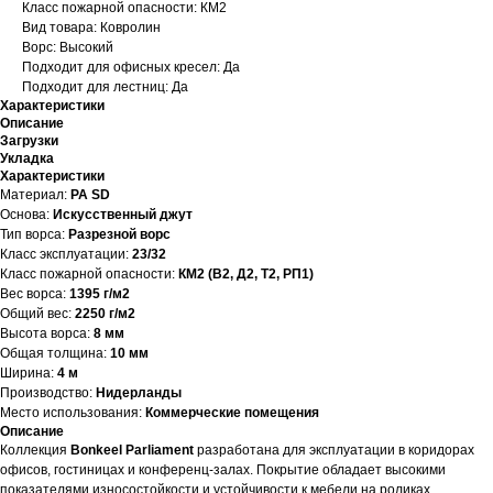
Класс пожарной опасности: КМ2
Вид товара: Ковролин
Ворс: Высокий
Подходит для офисных кресел: Да
Подходит для лестниц: Да
Характеристики
Описание
Загрузки
Укладка
Характеристики
Материал:
PA SD
Основа:
Искусственный джут
Тип ворса:
Разрезной ворс
Класс эксплуатации:
23/32
Класс пожарной опасности:
КМ2 (В2, Д2, Т2, РП1)
Вес ворса:
1395 г/м2
Общий вес:
2250 г/м2
Высота ворса:
8 мм
Общая толщина:
10 мм
Ширина:
4 м
Производство:
Нидерланды
Место использования:
Коммерческие помещения
Описание
Коллекция
Bonkeel Parliament
разработана для эксплуатации в коридорах
офисов, гостиницах и конференц-залах. Покрытие обладает высокими
показателями износостойкости и устойчивости к мебели на роликах.