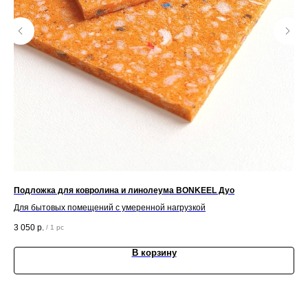
Подложка для ковролина и линолеума BONKEEL Дуо
Пл
Для бытовых помещений с умеренной нагрузкой
2 1
3 050
р.
/
1 pc
В корзину