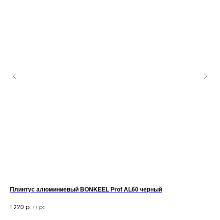
Плинтус алюминиевый BONKEEL Prof AL60 черный
По
Для
1 220
р.
/
1 pc
9 1