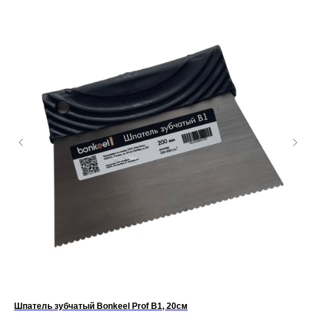
Шпатель зубчатый Bonkeel Prof B1, 20см
По