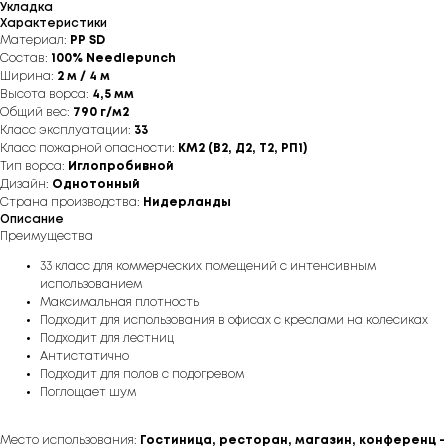
Укладка
Характеристики
Материал:
PP SD
Состав:
100% Needlepunch
Ширина:
2 м / 4 м
Высота ворса:
4,5 мм
Общий вес:
790 г/м2
Класс эксплуатации:
33
Класс пожарной опасности:
КМ2 (В2, Д2, Т2, РП1)
Тип ворса:
Иглопробивной
Дизайн:
Однотонный
Страна производства:
Нидерланды
Описание
Преимущества
33 класс для коммерческих помещений с интенсивным
использованием
Максимальная плотность
Подходит для использования в офисах с креслами на колесиках
Подходит для лестниц
Антистатично
Подходит для полов с подогревом
Поглощает шум
Место использования:
Гостиница, ресторан, магазин, конференц -