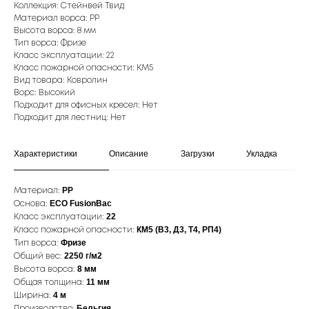
Коллекция: Стейнвей Твид
Материал ворса: PP
Высота ворса: 8 мм
Тип ворса: Фризе
Класс эксплуатации: 22
Класс пожарной опасности: КМ5
Вид товара: Ковролин
Ворс: Высокий
Подходит для офисных кресел: Нет
Подходит для лестниц: Нет
Характеристики
Описание
Загрузки
Укладка
PP
Материал:
ECO FusionBac
Основа:
22
Класс эксплуатации:
КМ5 (В3, Д3, Т4, РП4)
Класс пожарной опасности:
Фризе
Тип ворса:
2250 г/м2
Общий вес:
8 мм
Высота ворса:
11 мм
Общая толщина:
4 м
Ширина:
Бельгия
Производство: