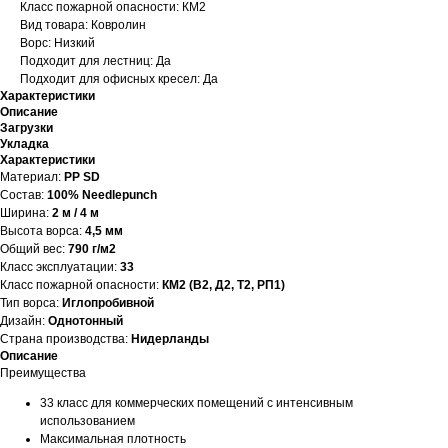
Класс пожарной опасности: КМ2
Вид товара: Ковролин
Ворс: Низкий
Подходит для лестниц: Да
Подходит для офисных кресел: Да
Характеристики
Описание
Загрузки
Укладка
Характеристики
Материал:
PP SD
Состав:
100% Needlepunch
Ширина:
2 м / 4 м
Высота ворса:
4,5 мм
Общий вес:
790 г/м2
Класс эксплуатации:
33
Класс пожарной опасности:
КМ2 (В2, Д2, Т2, РП1)
Тип ворса:
Иглопробивной
Дизайн:
Однотонный
Страна производства:
Нидерланды
Описание
Преимущества
33 класс для коммерческих помещений с интенсивным
использованием
Максимальная плотность