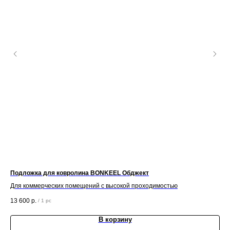
Подложка для ковролина BONKEEL Обджект
Шпа
Для коммерческих помещений с высокой проходимостью
Шп
13 600
р.
33
/
1 pc
В корзину