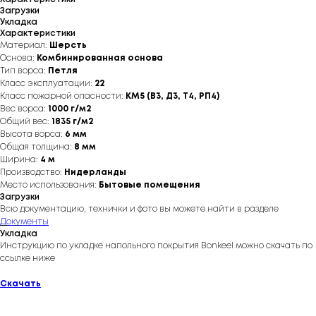
Загрузки
Укладка
Характеристики
Материал:
Шерсть
Основа:
Комбинированная основа
Тип ворса:
Петля
Класс эксплуатации:
22
Класс пожарной опасности:
КМ5 (В3, Д3, Т4, РП4)
Вес ворса:
1000 г/м2
Общий вес:
1835 г/м2
Высота ворса:
6 мм
Общая толщина:
8 мм
Ширина:
4 м
Производство:
Нидерланды
Место использования:
Бытовые помещения
Загрузки
Всю документацию, технички и фото вы можете найти в разделе
Документы
Укладка
Инструкцию по укладке напольного покрытия Bonkeel можно скачать по
ссылке ниже
Скачать