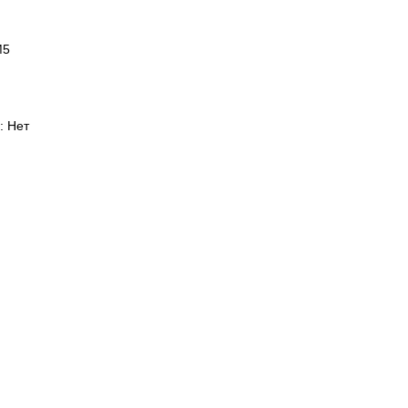
М5
: Нет