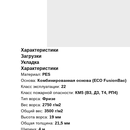
Характеристики
Загрузки
Укладка
Характеристики
Материал:
PES
Основа:
Комбинированная основа (ECO
FusionBac)
Класс эксплуатации:
22
Класс пожарной опасности:
КМ5 (В3, Д3, Т4, РП4)
Тип ворса:
Фризе
Вес ворса:
2750 г/м2
Общий вес:
3500 г/м2
Высота ворса:
19 мм
Общая толщина:
21,5 мм
Ширина:
4 м