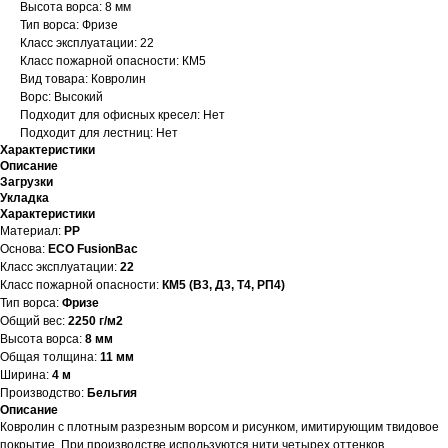
Высота ворса: 8 мм
Тип ворса: Фризе
Класс эксплуатации: 22
Класс пожарной опасности: КМ5
Вид товара: Ковролин
Ворс: Высокий
Подходит для офисных кресел: Нет
Подходит для лестниц: Нет
Характеристики
Описание
Загрузки
Укладка
Характеристики
Материал:
PP
Основа:
ECO FusionBac
Класс эксплуатации:
22
Класс пожарной опасности:
КМ5 (В3, Д3, Т4, РП4)
Тип ворса:
Фризе
Общий вес:
2250 г/м2
Высота ворса:
8 мм
Общая толщина:
11 мм
Ширина:
4 м
Производство:
Бельгия
Описание
Ковролин с плотным разрезным ворсом и рисунком, имитирующим твидовое
покрытие. При производстве используются нити четырех оттенков.