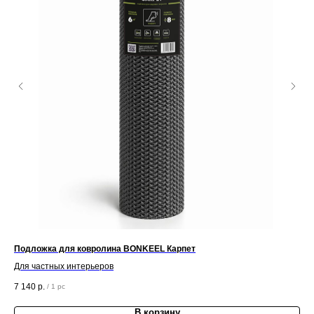
Подложка для ковролина BONKEEL Карпет
Пл
Для частных интерьеров
2 1
7 140
р.
/
1 pc
В корзину