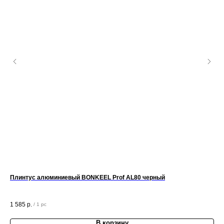
Плинтус алюминиевый BONKEEL Prof AL80 черный
Шпа
Шп
1 585
р.
33
/
1 pc
В корзину