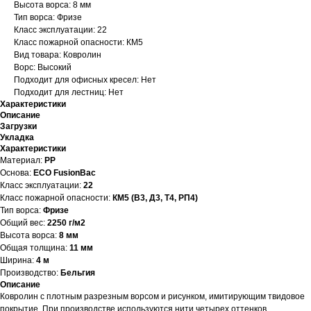
Высота ворса: 8 мм
Тип ворса: Фризе
Класс эксплуатации: 22
Класс пожарной опасности: КМ5
Вид товара: Ковролин
Ворс: Высокий
Подходит для офисных кресел: Нет
Подходит для лестниц: Нет
Характеристики
Описание
Загрузки
Укладка
Характеристики
Материал:
PP
Основа:
ECO FusionBac
Класс эксплуатации:
22
Класс пожарной опасности:
КМ5 (В3, Д3, Т4, РП4)
Тип ворса:
Фризе
Общий вес:
2250 г/м2
Высота ворса:
8 мм
Общая толщина:
11 мм
Ширина:
4 м
Производство:
Бельгия
Описание
Ковролин с плотным разрезным ворсом и рисунком, имитирующим твидовое
покрытие. При производстве используются нити четырех оттенков.