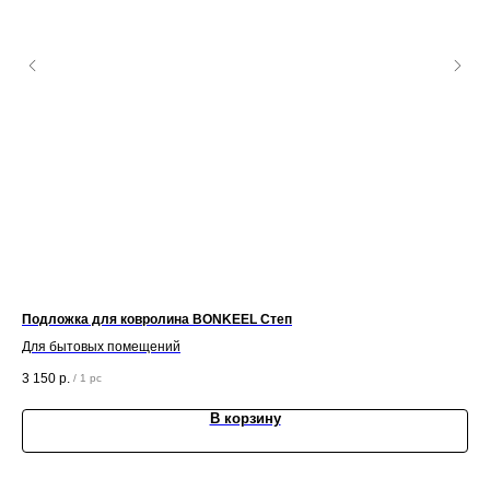
Подложка для ковролина BONKEEL Степ
По
Для бытовых помещений
Для
3 150
р.
3 0
/
1 pc
В корзину