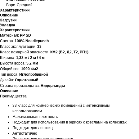
Ворс: Средний
Характеристики
Описание
Загрузки
Укладка
Характеристики
Материал:
PP SD
Состав:
100% Needlepunch
Класс эксплуатации:
33
Класс пожарной опасности:
КМ2 (В2, Д2, Т2, РП1)
Ширина:
1,33 м / 2 м / 4 м
Высота ворса:
5,2 мм
Общий вес:
1090 г/м2
Тип ворса:
Иглопробивной
Дизайн:
Однотонный
Страна производства:
Нидерланды
Описание
Преимущества
33 класс для коммерческих помещений с интенсивным
использованием
Максимальная плотность
Подходит для использования в офисах с креслами на колесиках
Подходит для лестниц
Антистатично
Подходит для полов с подогревом