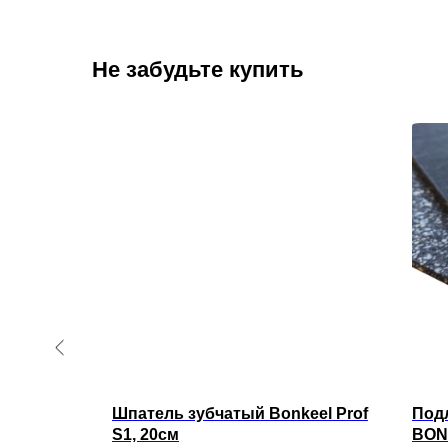
Не забудьте купить
й
Шпатель зубчатый Bonkeel Prof
Под
ребро
S1, 20см
BON