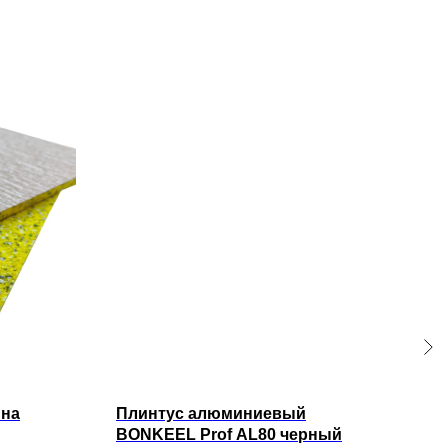
ина
Плинтус алюминиевый
Пли
BONKEEL Prof AL80 черный
BON