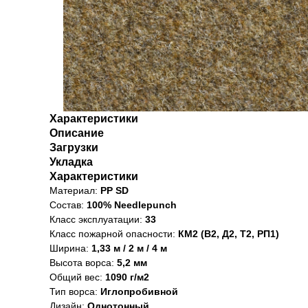
Характеристики
Описание
Загрузки
Укладка
Характеристики
Материал:
PP SD
Состав:
100% Needlepunch
Класс эксплуатации:
33
Класс пожарной опасности:
КМ2 (В2, Д2, Т2, РП1)
Ширина:
1,33 м / 2 м / 4 м
Высота ворса:
5,2 мм
Общий вес:
1090 г/м2
Тип ворса:
Иглопробивной
Дизайн:
Однотонный