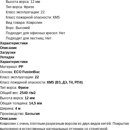
Высота ворса: 12 мм
Тип ворса: Фризе
Класс эксплуатации: 22
Класс пожарной опасности: КМ5
Вид товара: Ковролин
Ворс: Высокий
Подходит для офисных кресел: Нет
Подходит для лестниц: Нет
Характеристики
Описание
Загрузки
Укладка
Характеристики
Материал:
PP
Основа:
ECO FusionBac
Класс эксплуатации:
22
Класс пожарной опасности:
КМ5 (В3, Д3, Т4, РП4)
Тип ворса:
Фризе
Общий вес:
2540 г/м2
Высота ворса:
12 мм
Общая толщина:
14,5 мм
Ширина:
4 м
Производство:
Бельгия
Описание
Ковролин с очень плотным разрезным ворсом из двух видов нитей. Покрытие
выполнено в естественных натуральных оттенках со структурой,