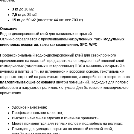
Фасовка:
3 кг
до 10 м2
7,5 кг
до 25 м2
15 кг
до 50 м2 (палетта: 44 шт, вес 703 кг)
Описание
Водно-дисперсионный клей для виниловых покрытий
Отлично справляется с приклеиванием как
рулонных
, так и
модульных
виниловых покрытий
, таких как
кварц-винил, SPC, WPC
Профессиональный водно-дисперсионный клей для сверхпрочного
приклеивания на влажный, предварительно подсушенный клеевой слой
коммерческих (гомогенных и гетерогенных) ПВХ и виниловых покрытий в
рулонах и плитке, в т.ч. на вспененной и ворсовой основе, текстильных и
ковровых покрытий на различных подложках, иглопробивного ковролина
на
влаговпитывающие основания
внутри помещений. Подходит для полов с
обогревом и нагрузок от роликовых стульев. Для бытового и коммерческого
применения.
Удобное нанесение;
Профессиональное качество;
Высокая начальная адгезия и конечная прочность;
Может применяться для теплых полов и под мебель на роликах;
Пригоден для укладки покрытия на влажный клеевой слой;