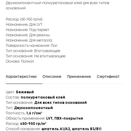
Двухкомпонентный полиуретановый клей для всех типов
оснований
Расход: 450-950 гр/м2
Назначение: Для LVT
Назначение: Под паркет
Назначение: Для резины
Назначение: Для металла
Поверхность нанесения: Пол
Тип основания: Впитывающее
Тип основания: Не впитывающее
Основа: Полиол
Характеристики
Описание
Применение
Сертификат
Фо
Цвет:
Бежевый
Состав:
полиуретановый клей
Тип основания:
Для всех типов оснований
Тип:
Двухкомпонентный
Плотность,
1,6 г/см³
Область применения:
LVТ, ПВХ-покрытия
Расход:
450-950 гр/м²
Способ нанесения:
шпатель А1/А2, шпатель В3/В11