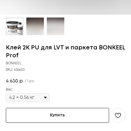
Клей 2K PU для LVT и паркета BONKEEL
Prof
BONKEEL
SKU:
656603
4 630
р.
/
1 pc
Вес
Купить